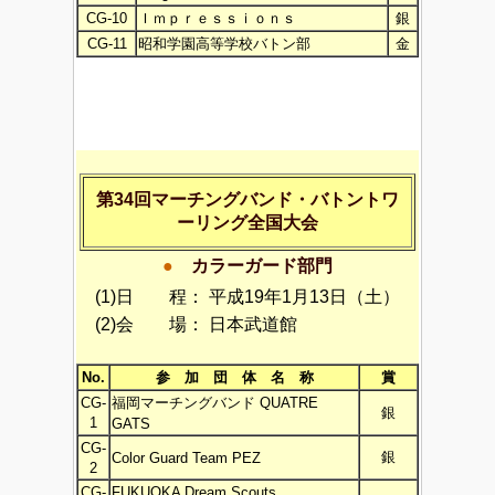
CG-10
Ｉｍｐｒｅｓｓｉｏｎｓ
銀
CG-11
昭和学園高等学校バトン部
金
第34回マーチングバンド・バトントワ
ーリング全国大会
●
カラーガード部門
(1)日 程：
平成19年1月13日（土）
(2)会 場：
日本武道館
No.
参 加 団 体 名 称
賞
CG-
福岡マーチングバンド QUATRE
銀
1
GATS
CG-
銀
Color Guard Team PEZ
2
CG-
FUKUOKA Dream Scouts