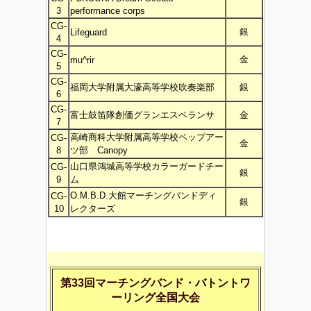
3
performance corps
CG-
銀
Lifeguard
4
CG-
金
mu^rir
5
CG-
福岡大学附属大濠高等学校吹奏楽部
銀
6
CG-
富士鼓笛隊創価グランエスペランサ
金
7
高崎商科大学附属高等学校ペップアー
CG-
金
8
ツ部 Canopy
山口県鴻城高等学校カラーガードチー
CG-
銀
9
ム
O.M.B.D.大館マーチングバンドディ
CG-
銀
10
レクターズ
第33回マーチングバンド・バトントワ
ーリング全国大会