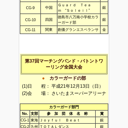
Ｇｕａｒｄ Ｔｅａ
中国
銀
CG-9
ｍ “Ｓｏｌｅｉｌ”
徳島市八万南小学校カラ
四国
銀
CG-10
ーガード部
関東
創価グランエスペランサ
金
CG-11
第37回マーチングバンド・バトントワ
ーリング全国大会
●
カラーガードの部
(1)日 程：
平成21年12月13日（日）
(2)会 場：
さいたまスーパーアリーナ
カラーガード部門
No.
支部
参 加 団 体 名 称
賞
CG-1
東海
Ｊｏｙｆｕｌ Ｂｅａｔ
銀
CG-2
九州
ＴＯＴＡＬダンス
銀