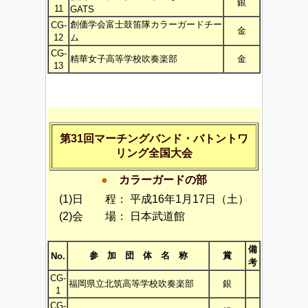
銀
11
GATS
創価学会富士鼓笛隊カラーガードチー
CG-
金
12
ム
CG-
精華女子高等学校吹奏楽部
金
13
第31回マーチングバンド・バトントワ
リング全国大会
●
カラーガードの部
(1)日 程：
平成16年1月17日（土）
(2)会 場：
日本武道館
備
参 加 団 体 名 称
賞
No.
考
CG-
福岡県立北筑高等学校吹奏楽部
銀
1
CG-