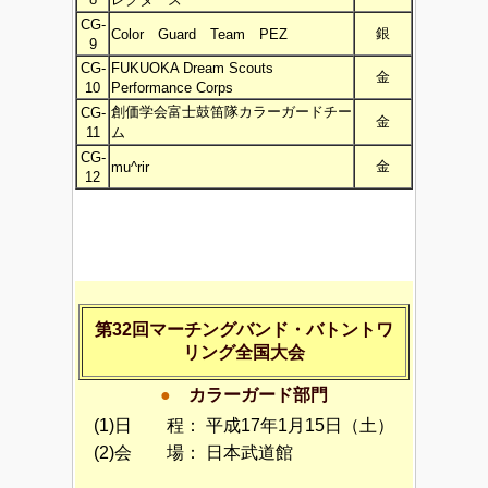
CG-
銀
Color Guard Team PEZ
9
CG-
FUKUOKA Dream Scouts
金
10
Performance Corps
創価学会富士鼓笛隊カラーガードチー
CG-
金
11
ム
CG-
金
mu^rir
12
第32回マーチングバンド・バトントワ
リング全国大会
●
カラーガード部門
(1)日 程：
平成17年1月15日（土）
(2)会 場：
日本武道館