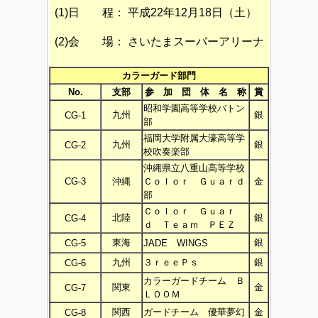
(1)日 程：
平成22年12月18日（土）
(2)会 場：
さいたまスーパーアリーナ
カラーガード部門
No.
支部
参 加 団 体 名 称
賞
昭和学園高等学校バトン
九州
銀
CG-1
部
福岡大学附属大濠高等学
九州
銀
CG-2
校吹奏楽部
沖縄県立八重山高等学校
CG-3
沖縄
Ｃｏｌｏｒ Ｇｕａｒｄ
金
部
Ｃｏｌｏｒ Ｇｕａｒ
北陸
銀
CG-4
ｄ Ｔｅａｍ ＰＥＺ
東海
銀
CG-5
JADE WINGS
九州
３ｒｅｅＰｓ
銀
CG-6
カラーガードチーム Ｂ
関東
金
CG-7
ＬＯＯＭ
関西
ガードチーム 優華夢幻
金
CG-8