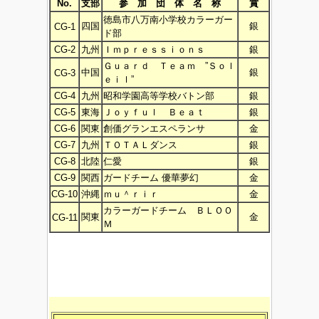
No.
支部
参 加 団 体 名 称
賞
徳島市八万南小学校カラーガー
四国
銀
CG-1
ド部
CG-2
九州
Ｉｍｐｒｅｓｓｉｏｎｓ
銀
Ｇｕａｒｄ Ｔｅａｍ ”Ｓｏｌ
中国
銀
CG-3
ｅｉｌ”
CG-4
九州
昭和学園高等学校バトン部
銀
CG-5
東海
Ｊｏｙｆｕｌ Ｂｅａｔ
銀
CG-6
関東
創価グランエスペランサ
金
CG-7
九州
ＴＯＴＡＬダンス
銀
CG-8
北陸
仁愛
銀
CG-9
関西
ガードチーム 優華夢幻
金
CG-10
沖縄
ｍｕ＾ｒｉｒ
金
カラーガードチーム ＢＬＯＯ
関東
金
CG-11
Ｍ