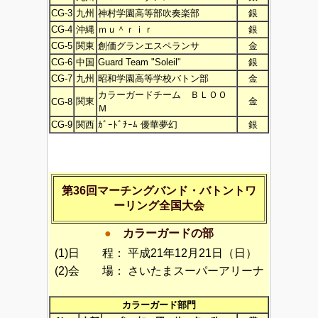
CG-3
九州
神村学園高等部吹奏楽部
銀
CG-4
沖縄
ｍｕ＾ｒｉｒ
銀
CG-5
関東
創価グランエスペランサ
金
CG-6
中国
Guard Team "Soleil"
銀
CG-7
九州
昭和学園高等学校バトン部
金
カラーガードチーム ＢＬＯＯ
関東
金
CG-8
Ｍ
CG-9
関西
ｶﾞｰﾄﾞﾁｰﾑ 優華夢幻
銀
第36回マーチングバンド・バトントワ
ーリング全国大会
●
カラーガードの部
(1)日 程：
平成21年12月21日（日）
(2)会 場：
さいたまスーパーアリーナ
カラーガード部門