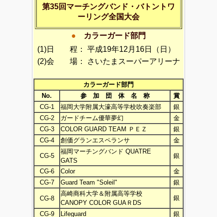
第35回マーチングバンド・バトントワ
ーリング全国大会
●
カラーガード部門
(1)日 程：
平成19年12月16日（日）
(2)会 場：
さいたまスーパーアリーナ
カラーガード部門
No.
参 加 団 体 名 称
賞
CG-1
福岡大学附属大濠高等学校吹奏楽部
銀
CG-2
ガードチーム優華夢幻
金
CG-3
COLOR GUARD TEAM ＰＥＺ
銀
CG-4
創価グランエスペランサ
金
福岡マーチングバンド QUATRE
CG-5
銀
GATS
CG-6
Color
金
CG-7
Guard Team "Soleil"
銀
高崎商科大学＆附属高等学校
銀
CG-8
CANOPY COLOR GUAＲDS
CG-9
Lifeguard
銀