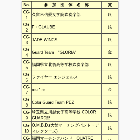
No.
参 加 団 体 名 称
賞
CG-
久留米信愛女学院吹奏楽部
銀
1
CG-
F・GLAUBE
銀
2
CG-
銀
JADE WINGS
3
CG-
金
Guard Team "GLORIA"
4
CG-
福岡県立北筑高等学校吹奏楽部
銀
5
CG-
ファイヤー エンジェルス
銀
6
CG-
mu＾rir
金
7
CG-
銀
Color Guard Team PEZ
8
埼玉県立川越女子高等学校 COLOR
CG-
銀
9
GUARD部
O.M.B.D.(大館マーチングバンド・デ
CG-
銀
10
ィレクターズ)
CG-
福岡マーチングバンド QUATRE