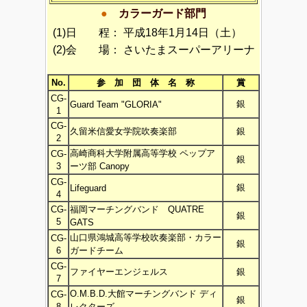
●
カラーガード部門
(1)日 程：
平成18年1月14日（土）
(2)会 場：
さいたまスーパーアリーナ
No.
参 加 団 体 名 称
賞
CG-
銀
Guard Team "GLORIA"
1
CG-
久留米信愛女学院吹奏楽部
銀
2
高崎商科大学附属高等学校 ペップア
CG-
銀
3
ーツ部 Canopy
CG-
銀
Lifeguard
4
CG-
福岡マーチングバンド QUATRE
銀
5
GATS
山口県鴻城高等学校吹奏楽部・カラー
CG-
銀
6
ガードチーム
CG-
ファイヤーエンジェルス
銀
7
O.M.B.D.大館マーチングバンド ディ
CG-
銀
8
レクターズ