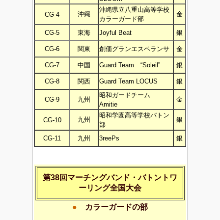
沖縄県立八重山高等学校
沖縄
金
CG-4
カラーガード部
CG-5
東海
Joyful Beat
銀
CG-6
関東
創価グランエスペランサ
金
CG-7
中国
Guard Team “Soleil”
銀
CG-8
関西
Guard Team LOCUS
銀
昭和ガードチーム
CG-9
九州
金
Amitie
昭和学園高等学校バトン
九州
銀
CG-10
部
CG-11
九州
3reePs
銀
第38回マーチングバンド・バトントワ
ーリング全国大会
●
カラーガードの部