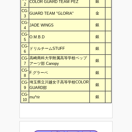
銀
COLOR GUARD TEAM PEZ
2
CG-
金
GUARD TEAM "GLORIA"
3
CG-
銀
JADE WINGS
4
CG-
銀
O.M.B.D
5
CG-
ドリルチームSTUFF
銀
6
高崎商科大学附属高等学校ペップ
CG-
銀
7
アーツ部 Canopy
CG-
F.グラーベ
銀
8
埼玉県立川越女子高等学校COLOR
CG-
銀
9
GUARD部
CG-
銀
mu^rir
10