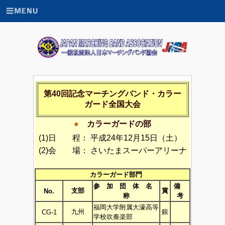
第40回記念マーチングバンド・カラー
ガード全国大会
●
カラーガードの部
(1)日 程：
平成24年12月15日（土）
(2)会 場：
さいたまスーパーアリーナ
カラーガード部門
参 加 団 体 名
備
支部
賞
No.
称
考
福岡大学附属大濠高等
九州
銀
CG-1
学校吹奏楽部