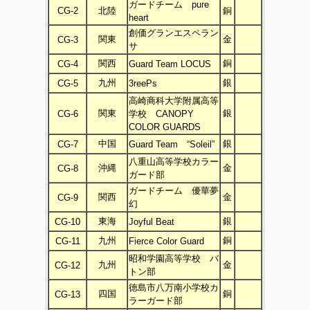
ガードチーム pure
CG-2
北陸
銅
heart
創価グランエスペラン
関東
金
CG-3
サ
関西
銅
CG-4
Guard Team LOCUS
九州
銀
CG-5
3reePs
高崎商科大学附属高等
関東
銀
CG-6
学校 CANOPY
COLOR GUARDS
中国
銀
CG-7
Guard Team “Soleil”
八重山高等学校カラー
沖縄
金
CG-8
ガード部
ガードチーム 優華夢
関西
金
CG-9
幻
東海
銀
CG-10
Joyful Beat
九州
銅
CG-11
Fierce Color Guard
昭和学園高等学校 バ
九州
金
CG-12
トン部
徳島市八万南小学校カ
四国
銅
CG-13
ラーガード部