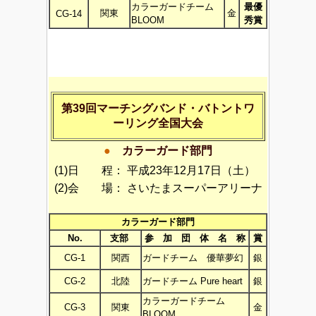
カラーガードチーム
最優
関東
金
CG-14
BLOOM
秀賞
第39回マーチングバンド・バトントワ
ーリング全国大会
●
カラーガード部門
(1)日 程：
平成23年12月17日（土）
(2)会 場：
さいたまスーパーアリーナ
カラーガード部門
No.
支部
参 加 団 体 名 称
賞
CG-1
関西
ガードチーム 優華夢幻
銀
CG-2
北陸
ガードチーム Pure heart
銀
カラーガードチーム
CG-3
関東
金
BLOOM