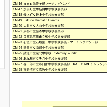
CM-16
ＲＨＫ準青年部マーチングバンド
CM-17
加美町立中新田中学校吹奏楽部
CM-18
最上町立最上中学校吹奏楽部
CM-19
Sakuno Dramatic Dreams
CM-20
大曲市立大曲中学校吹奏楽部
CM-21
京都市立藤森中学校吹奏楽部
CM-22
兵庫県三田市立藍中学校吹奏楽部
CM-23
石垣市立石垣第二中学校吹奏楽・マーチングバンド部
CM-24
野田市立南部中学校吹奏楽部
CM-25
綾瀬市立綾北中学校 “Mercury ｗinds”
CM-26
北九州市立香月中学校吹奏楽部
CM-27
春日部市立春日部中学校吹奏楽部 KASUKABEチャレンジ
CM-28
宜野湾市立嘉数中学校吹奏楽部