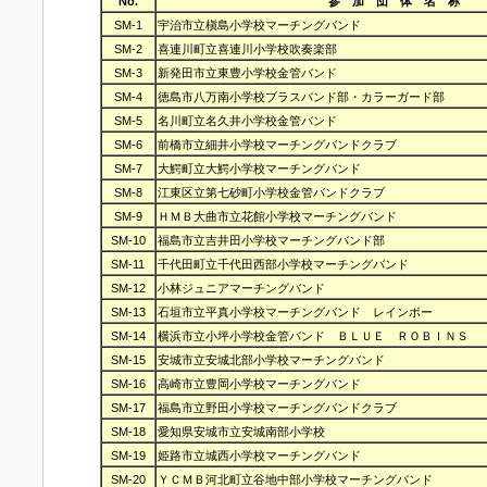
No.
参 加 団 体 名 称
SM-1
宇治市立槇島小学校マーチングバンド
SM-2
喜連川町立喜連川小学校吹奏楽部
SM-3
新発田市立東豊小学校金管バンド
SM-4
徳島市八万南小学校ブラスバンド部・カラーガード部
SM-5
名川町立名久井小学校金管バンド
SM-6
前橋市立細井小学校マーチングバンドクラブ
SM-7
大鰐町立大鰐小学校マーチングバンド
SM-8
江東区立第七砂町小学校金管バンドクラブ
SM-9
ＨＭＢ大曲市立花館小学校マーチングバンド
SM-10
福島市立吉井田小学校マーチングバンド部
SM-11
千代田町立千代田西部小学校マーチングバンド
SM-12
小林ジュニアマーチングバンド
SM-13
石垣市立平真小学校マーチングバンド レインボー
SM-14
横浜市立小坪小学校金管バンド ＢＬＵＥ ＲＯＢＩＮＳ
SM-15
安城市立安城北部小学校マーチングバンド
SM-16
高崎市立豊岡小学校マーチングバンド
SM-17
福島市立野田小学校マーチングバンドクラブ
SM-18
愛知県安城市立安城南部小学校
SM-19
姫路市立城西小学校マーチングバンド
SM-20
ＹＣＭＢ河北町立谷地中部小学校マーチングバンド