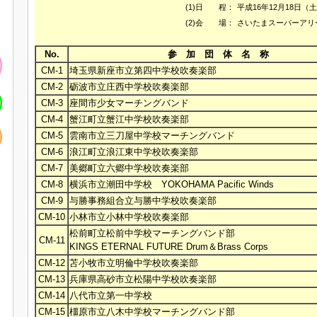
(1)日 程：
平成16年12月18日（
(2)会 場：
さいたまスーパーアリ
No.
参 加 団 体 名 称
CM-1
埼玉県新座市立第四中学校吹奏楽部
CM-2
砺波市立庄西中学校吹奏楽部
CM-3
座間市少女マーチングバンド
CM-4
蟹江町立蟹江中学校吹奏楽部
CM-5
雲南市立三刀屋中学校マーチングバンド
CM-6
浪江町立浪江東中学校吹奏楽部
CM-7
美郷町立六郷中学校吹奏楽部
CM-8
横浜市立潮田中学校 YOKOHAMA Pacific Winds
CM-9
与勝事務組合立与勝中学校吹奏楽部
CM-10
小林市立小林中学校吹奏楽部
松前町立松前中学校マーチングバンド部
CM-11
KINGS ETERNAL FUTURE Drum＆Brass Corps
CM-12
苫小牧市立明倫中学校吹奏楽部
CM-13
兵庫県高砂市立松陽中学校吹奏楽部
CM-14
八代市立第一中学校
CM-15
橿原市立八木中学校マーチングバンド部