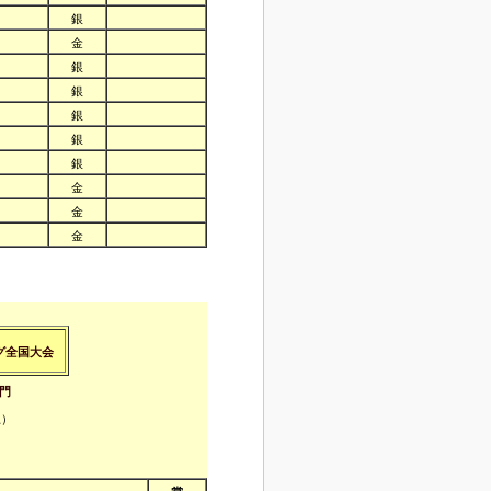
銀
金
銀
銀
銀
銀
銀
金
金
金
グ全国大会
門
土）