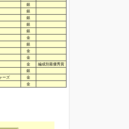
銀
銀
銀
銀
銀
金
銀
金
金
金
編成別最優秀賞
銀
ャーズ
金
金