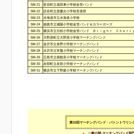
SM-21
富谷町立成田東小学校金管バンド
SM-22
読谷村立渡慶次小学校音楽部
SM-23
水海道市立水海道小学校
SM-24
姫路市立城陽小学校金管バンド＆カラーガーズ
SM-25
横浜市立日枝小学校金管バンド Ｂｒｉｇｈｔ Ｃｈｅｒｒ
SM-26
大野原町立大野原小学校マーチングバンド
SM-27
金沢市立泉野小学校マーチングバンド
SM-28
水沢市立常盤小学校マーチングバンド
SM-29
広島市立南観音小学校マーチングバンド
SM-30
友部町立友部小学校マーチングバンド
SM-31
横浜市立下野庭小学校マーチングバンド
第32回マーチングバンド・バトントワリン
●
一般の部-マーチングバンド部