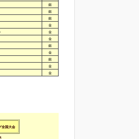
銀
銀
銀
金
ｙ
金
金
銀
金
銀
金
金
グ全国大会
門