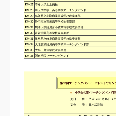
KM-27
専修大学北上高校
KM-28
埼玉栄中学・高等学校マーチングバンド
KM-29
鳥取県立鳥取商業高等学校吹奏楽部
KM-30
静岡市立商業高等学校吹奏楽部
KM-31
駒澤大学附属苫小牧高等学校吹奏楽部
KM-32
佐賀学園高等学校吹奏楽部
KM-33
岐阜県立岐阜商業高等学校吹奏楽部
KM-34
天理教校附属高等学校マーチングバンド部
KM-35
大牟田高等学校吹奏楽部
KM-36
関東学院マーチングバンド
第32回マーチングバンド・バトントワリン
●
小学生の部-マーチングバンド部
(1)日 程：
平成17年1月15日（
(2)会 場：
日本武道館