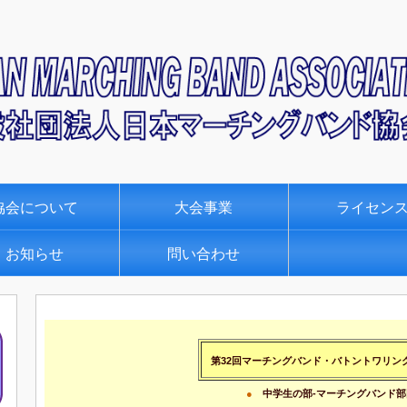
協会について
大会事業
ライセン
お知らせ
問い合わせ
第32回マーチングバンド・バトントワリン
●
中学生の部-マーチングバンド部