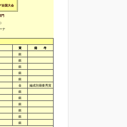
グ全国大会
部門
日）
ーナ
賞
備 考
銀
銀
銀
銀
銀
金
編成別最優秀賞
銀
銀
銀
銀
銀
銀