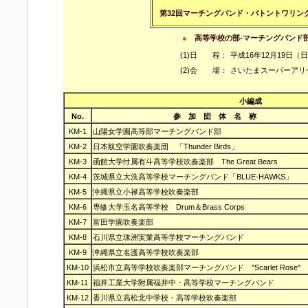
第32回マーチングバンド・バトントワリン
●
高等学校の部-マーチングバンド
(1)日 程：
平成16年12月19日（
(2)会 場：
さいたまスーパーアリ
小編成
No.
参 加 団 体 名 称
KM-1
山陽女学園高等部マーチングバンド部
KM-2
日本航空学園吹奏楽団 「Thunder Birds」
KM-3
函館大学付属有斗高等学校吹奏楽部 The Great Bears
KM-4
茨城県立大洗高等学校マーチングバンド「BLUE-HAWKS」
KM-5
沖縄県立小禄高等学校吹奏楽部
KM-6
専修大学玉名高等学校 Drum＆Brass Corps
KM-7
富田学園吹奏楽部
KM-8
石川県立珠洲実業高等学校マーチングバンド
KM-9
沖縄県立名護高等学校吹奏楽部
KM-10
浜松市立高等学校吹奏楽部マーチングバンド "Scarlet Rose"
KM-11
福井工業大学附属福井中・高等学校マーチングバンド
KM-12
香川県立高松北中学校・高等学校吹奏楽部