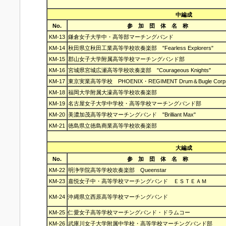
中編成
No.
参 加 団 体 名 称
KM-13
鎌倉女子大学中・高等部マーチングバンド
KM-14
秋田県立秋田工業高等学校吹奏楽部 "Fearless Explorers"
KM-15
郡山女子大学附属高等学校マーチングバンド部
KM-16
宮城県宮城広瀬高等学校吹奏楽部 "Courageous Knights"
KM-17
東京実業高等学校 PHOENIX・REGIMENT Drum＆Bugle Corp
KM-18
福岡大学附属大濠高等学校吹奏楽部
KM-19
名古屋女子大学中学校・高等学校マーチングバンド部
KM-20
美濃加茂高等学校マーチングバンド "Brilliant Max"
KM-21
徳島県立徳島商業高等学校吹奏楽部
大編成
No.
参 加 団 体 名 称
KM-22
明浄学院高等学校吹奏楽部 Queenstar
KM-23
嘉悦女子中・高等学校マーチングバンド ＥＳＴＥＡＭ
KM-24
沖縄県立西原高等学校マーチングバンド
KM-25
仁愛女子高等学校マーチングバンド・ドラムコー
KM-26
武庫川女子大学附属中学校・高等学校マーチングバンド部