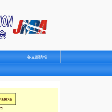
ス
各支部情報
グ全国大会
門