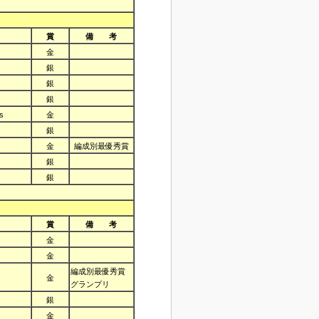
賞
備 考
金
銀
銀
銀
s
金
銀
金
編成別最優秀賞
銀
銀
賞
備 考
金
金
編成別最優秀賞
金
グランプリ
銀
金