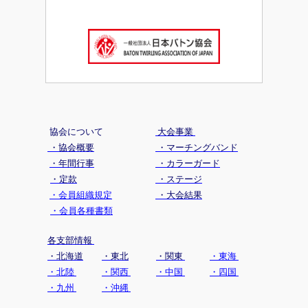
協会について
大会事業
・協会概要
・マーチングバンド
・年間行事
・カラーガード
・定款
・ステージ
・会員組織規定
・大会結果
・会員各種書類
各支部情報
・北海道
・東北
・関東
・東海
・北陸
・関西
・中国
・四国
・九州
・沖縄